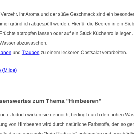
Verzehr. Ihr Aroma und der süße Geschmack sind ein besonderer
immer gründlich abgespült werden. Hierfür die Beeren in ein Si
Früchte abtropfen lassen oder auf ein Stück Küchenrolle legen
em Wasser abzuwaschen.
nanen
und
Trauben
zu einem leckeren Obstsalat verarbeiten.
 (Milde)
issenswertes zum Thema "Himbeeren"
hoch. Jedoch wirken sie dennoch, bedingt durch den hohen Was
bung von Himbeeren wird durch natürliche Farbstoffe, den so ge
toffe die so genannte "freie Radikale" bekämpfen und unschäd