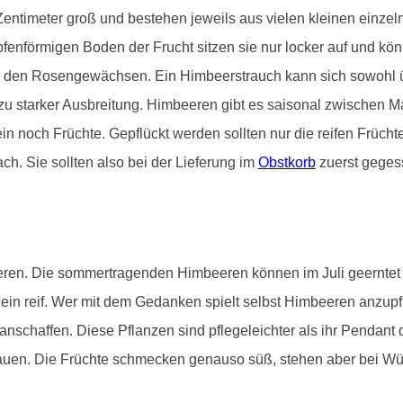
entimeter groß und bestehen jeweils aus vielen kleinen einzeln
nförmigen Boden der Frucht sitzen sie nur locker auf und könn
 den Rosengewächsen. Ein Himbeerstrauch kann sich sowohl ü
u starker Ausbreitung. Himbeeren gibt es saisonal zwischen Ma
in noch Früchte. Gepflückt werden sollten nur die reifen Frücht
ch. Sie sollten also bei der Lieferung im
Obstkorb
zuerst geges
eeren. Die sommertragenden Himbeeren können im Juli geernte
in reif. Wer mit dem Gedanken spielt selbst Himbeeren anzupfla
anschaffen. Diese Pflanzen sind pflegeleichter als ihr Pendant
auen. Die Früchte schmecken genauso süß, stehen aber bei Würm